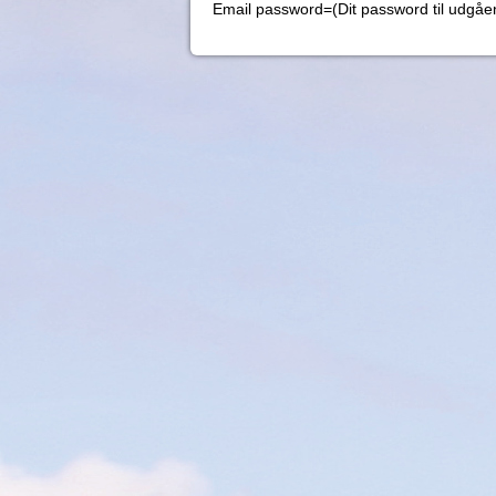
Email password=(Dit password til udgåe