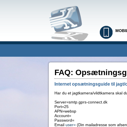
MOBI
FAQ: Opsætningsgu
Internet opsætningsguide til jag
Har du et jagtkamera/vildtkamera skal du 
Server=smtp.gprs-connect.dk
Port=25
APN=websp
Account=
Password=
Email
user=
(Din mailadresse som afsen